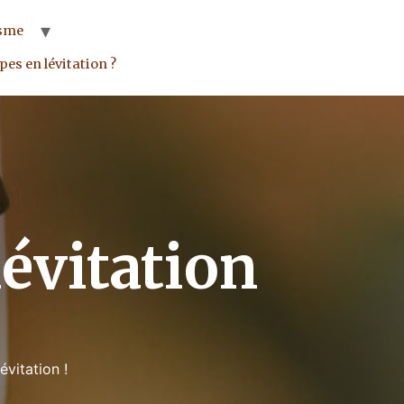
sme
es en lévitation ?
évitation
n lévitation !