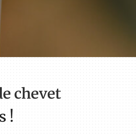
de chevet
 !